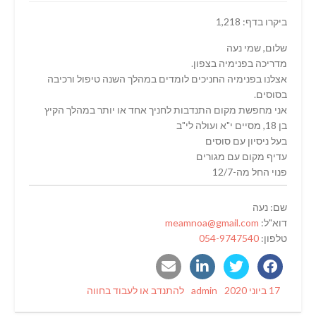
ביקרו בדף: 1,218
שלום, שמי נעה
מדריכה בפנימיה בצפון.
אצלנו בפנימיה החניכים לומדים במהלך השנה טיפול ורכיבה
בסוסים.
אני מחפשת מקום התנדבות לחניך אחד או יותר במהלך הקיץ
בן 18, מסיים י"א ועולה לי"ב
בעל ניסיון עם סוסים
עדיף מקום עם מגורים
פנוי החל מה-12/7
שם: נעה
דוא"ל:
meamnoa@gmail.com
טלפון:
054-9747540
Categories
Author
Posted
17 ביוני 2020
admin
להתנדב או לעבוד בחווה
on