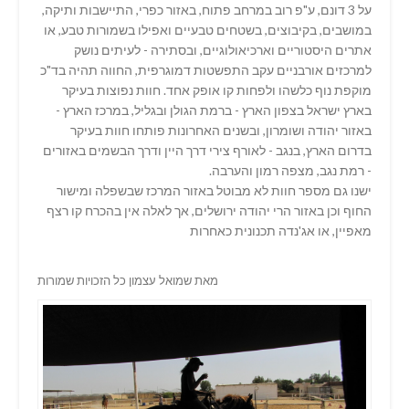
על 3 דונם, ע"פ רוב במרחב פתוח, באזור כפרי, התיישבות ותיקה,
במושבים, בקיבוצים, בשטחים טבעיים ואפילו בשמורות טבע, או
אתרים היסטוריים וארכיאולוגיים, ובסתירה - לעיתים נושק
למרכזים אורבניים עקב התפשטות דמוגרפית, החווה תהיה בד"כ
מוקפת נוף כלשהו ולפחות קו אופק אחד. חוות נפוצות בעיקר
בארץ ישראל בצפון הארץ - ברמת הגולן ובגליל, במרכז הארץ -
באזור יהודה ושומרון, ובשנים האחרונות פותחו חוות בעיקר
בדרום הארץ, בנגב - לאורף צירי דרך היין ודרך הבשמים באזורים
- רמת נגב, מצפה רמון והערבה.
ישנו גם מספר חוות לא מבוטל באזור המרכז שבשפלה ומישור
החוף וכן באזור הרי יהודה ירושלים, אך לאלה אין בהכרח קו רצף
מאפיין, או אג'נדה תכנונית כאחרות
מאת שמואל עצמון
כל הזכויות שמורות