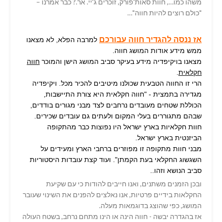
משהו כמו…, חוות סאות'פורק, זוכרים ג'יי. אר.? כבר אמרנו –
"כולם רוצים להיות חווה"…
אז ננסה להגדיר חווה עבורכם
למרבה הפלא, לא מצאנו
ממש מידע אודות המושג חווה.
מצאנו בויקיפדיה מידע בעיקר סביב המושג הישן והמוכר
חווה
חקלאית
.
הרי זו החווה הטבעית שכולנו מיטיבים להכיר מכל. ויקיפדיה
מגדירה בתמצית - "חווה חקלאית היא צורת התיישבות,
הכוללת שטחים מעובדים נרחבים לצד מבני מגורים בודדים,
שבהם מתגוררים בעלי המקום ולעתים גם עובדים שכירים.
חוות חקלאיות בארץ ישראל היו נפוצות כבר מהתקופה
הביזנטית בארץ ישראל.
מבני חוות מתקופה זו מפוזרים ברחבי הארץ ומעידים על
השגשוג החקלאי בעת הקמתן". ועוד קצת עובדות היסטוריות
סביב הנושא וזהו..
ובכן הזמנים משתנים, ואנו חייבים להודות כי עם שקיעת
החקלאות בידיים פרטיות, אנו נאלצים להפנים את השינוי שעובר
המושג, כפי שהוצג בדוגמאות מעלה.
אז בהגדרה יבשה - חווה הינה או הינו מתחם נרחב, בשטח העולה