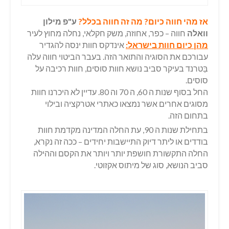
אז מהי חווה כיום? מה זה חווה
בכלל?
ע"פ מילון
וואלה
חווה – כפר, אחוזה, משק חקלאי, נחלה מחוץ לעיר
מהן כיום חוות בישראל:
אינדקס חוות ינסה להגדיר
עבורכם את הסוגיה והתואר הזה.
בעבר הביטוי חווה עלה
בַּטרנד בעיקר סביב נושא חוות סוסים, חוות רכיבה על
סוסים.
החל בסוף שנות ה 60, ה 70 וה 80. עדיין לא היכרנו חוות
מסוגים אחרים אשר נמצאו כאתרי אטרקציה ובילוי
בתחום הזה.
בתחילת שנות ה 90, עת החלה המדינה מקדמת חוות
בודדים או ליתר דיוק התיישבות יחידים – ככה זה נקרא,
החלה התקשורת חושפת יותר ויותר את הקסם וההילה
סביב הנושא, סוג של מיתוס אקזוטי.