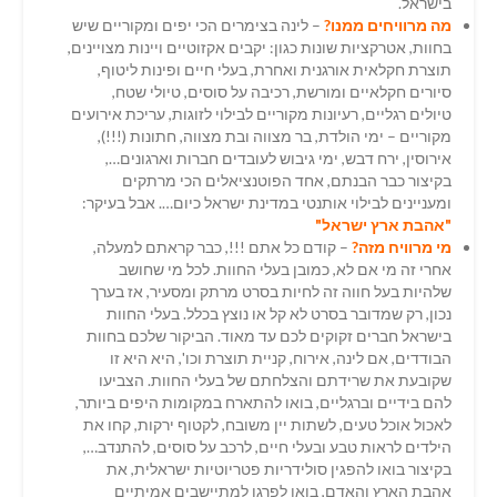
בישראל.
מה
מרוויחים
ממ
נו?
– לינה בצימרים הכי יפים ומקוריים שיש
בחוות, אטרקציות שונות כגון: יקבים אקזוטיים ויינות מצויינים,
תוצרת חקלאית אורגנית ואחרת, בעלי חיים ופינות ליטוף,
סיורים חקלאיים ומורשת, רכיבה על סוסים, טיולי שטח,
טיולים רגליים, רעיונות מקוריים לבילוי לזוגות, עריכת אירועים
מקוריים – ימי הולדת, בר מצווה ובת מצווה, חתונות (!!!),
אירוסין, ירח דבש, ימי גיבוש לעובדים חברות וארגונים…,
בקיצור כבר הבנתם, אחד הפוטנציאלים הכי מרתקים
ומעניינים לבילוי אותנטי במדינת ישראל כיום…. אבל בעיקר:
"אהבת ארץ
ישראל"
מי
מרוויח
מזה?
– קודם כל אתם !!!, כבר קראתם למעלה,
אחרי זה מי אם לא, כמובן בעלי החוות. לכל מי שחושב
שלהיות בעל חווה זה לחיות בסרט מרתק ומסעיר, אז בערך
נכון, רק שמדובר בסרט לא קל או נוצץ בכלל. בעלי החוות
בישראל חברים זקוקים לכם עד מאוד. הביקור שלכם בחוות
הבודדים, אם לינה, אירוח, קניית תוצרת וכו', היא היא זו
שקובעת את שרידתם והצלחתם של בעלי החוות. הצביעו
להם בידיים וברגליים, בואו להתארח במקומות היפים ביותר,
לאכול אוכל טעים, לשתות יין משובח, לקטוף ירקות, קחו את
הילדים לראות טבע ובעלי חיים, לרכב על סוסים, להתנדב…,
בקיצור בואו להפגין סולידריות פטריוטיות ישראלית, את
אהבת הארץ והאדם, בואו לפרגן למתיישבים אמיתיים