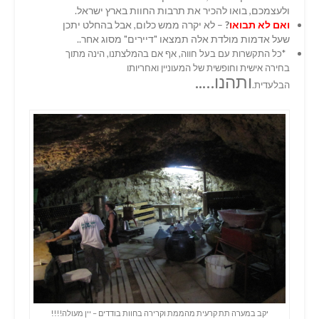
ולעצמכם, בואו להכיר את תרבות החוות בארץ ישראל.
ואם לא
תבואו
?
– לא יקרה ממש כלום, אבל בהחלט יתכן
שעל אדמות מולדת אלה תמצאו "דיירים" מסוג אחר..
*כל התקשרות עם בעל חווה, אף אם בהמלצתנו, הינה מתוך
בחירה אישית וחופשית של המעוניין ואחריותו
ותהנו…..
הבלעדית.
יקב במערה תת קרעית מהממת וקרירה בחוות בודדים – יין מעולה!!!!