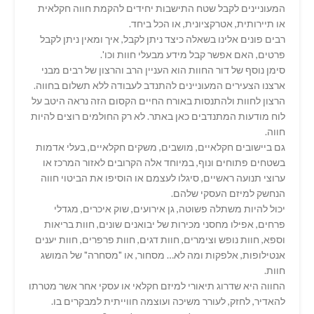
המעוניינים לקבל שטח התישבות יחידים להקמת חווה חקלאית
או תיירותית, אטרקציונית, או הכל ביחד.
רבים פונים אלינו בשאלה כיצד ניתן לקבל, איך ומאין ניתן לקבל
פרטים, האם אפשר קבל מידע מבעלי חוות וכו'.
סימן נוסף של דור החוות הוא העניין הרב והרצון של רבים מבני
ארצנו הצעירים המעוניינים להתנדב לעבודה ללא תשלום בחווה.
הרצון לחוות ולהתנסות באורח החיים הקסום הזה נראה היטב על
לוח מודעות המתנדבים כאן באתר. לא רק החולמים רוצים להיות
חווה.
גם ביישובים חקלאיים, מושבים, משקים חקלאיים, בעלי אדמות
בשטחים פתוחים ונוף, במיוחד אלה הקרובים לאזור המרכז או
ערוצי תנועה ראשיים, סיגלו לעצמם או הוסיפו את הביטוי חווה
הנחשק למיזם העסקי שלהם.
יכול להיות משתלה פשוטה, גן אירועים, שוק איכרים, מגדלי
פרחים, אפילו מחסני מכירות של יבואנים שונים, חוות בריאות
וספא, חוות נופש וצימרים, חוות דגים, חוות פרפרים, חוות יענים
אנטילופות, אלפקות ומה לא… מסחור, או "מסחרה" של המושג
חוות.
החווה היא שדרוג תיאורי למיזם חקלאי או עסקי אחר אשר מטרתו
להאדיר, לחזק, לעורר משיכה ועוצמה חווייתית למבקרים בו.