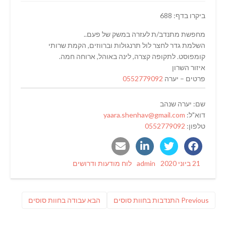
ביקרו בדף: 688
מחפשת מתנדב/ת לעזרה במשק של פעם..
השלמת גדר לחצר לול תרנגולות וברווזים, הקמת שרותי
קומפוסט. לתקופה קצרה, לינה באוהל, ארוחה חמה.
איזור השרון
פרטים – יערה
0552779092
שם: יערה שנהב
דוא"ל:
yaara.shenhav@gmail.com
טלפון:
0552779092
Categories
Author
Posted
21 ביוני 2020
admin
לוח מודעות ודרושים
on
ניווט
Previous
פוסט
Previous
התנדבות בחוות סוסים
הבא
עבודה בחוות סוסים
post:
הבא: