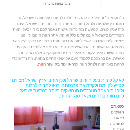
צימר בחווה מדברית
ה"מקנאים" והחולמים להגשים חלום להיות בעל חווה בישראל, אז
נאמר רק שלחיות ולנהל חווה, ובמיוחד חוות בודדים בישראל, איננו
כזה עניין פשוט. למעשה מהיכרות אישית נאמר לכם כי חיי בעלי חוות
הבודדים בישראל אינם קלים כלל ועיקר. אתר חוות הוקם ע"י זוג
יזמים ילידי המדבר, אשר ליווה את רוב חוות הבודדים בדרך היין בנגב
מימיהם הראשוניים. הבראשיתיים. המידע המובא לפניכם כאן הינו
מיד ראשונה ואינו לקוח ממאגרי מידע מפוקפקים, אלא
מהיכרות
אישית. אם ברצונכם ללמוד מעט על אופי החיים בחווה, מה נדרש כדי
להיות בעל חווה ולנהל חווה,
קיראו עוד בקישור
חוות
.
לא קל להיות בעל חווה בישראל ולכן אוהבי ארץ ישראל מצווים
לסייע לקיומם ולקדם את פרנסתם. בואו לתרום לבלות
וליהנות באחד הטרנדים הנחשקים ביותר במדינת ישראל
כיום חוות בודדים ושאר סוגי החוות.
כשאתם
חושבים
לצאת
לחופשה
או סוף