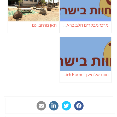
מרכז מבקרים חלב בראשית
חאן מרחב עם
חוות אל היען – ElHayaen Ostrich Farm