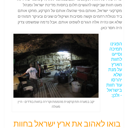
מעט חוות שביקשו להגשים חלום בחסות מדינת ישראל ומנהל
מקרקעי ישראל, ואותם גופי שהעלו אותם על הקרקע, מחקו אותם
ביד נטולת רחמים וקשה מסיבות ושיקולים שונים ובעיקר תמוהים
שלא אנו נהיה אלה הגורם לשפוט אותם. אבל נדמה שמשפט צדק
היה חסר כאן.
הפגינו
תמיכה
וסייעו
לחוות
הארץ
על מנת
שלא
יהרסו
עוד חוות
בישראל
- ולכן:
יקב במערה תת קרקעית מהממת וקרירה בחוות בודדים - היין
מעולה
בואו לאהוב את ארץ ישראל בחוות