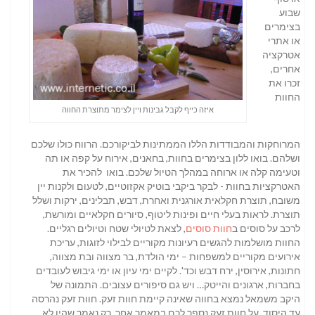
שבוע
בצימרים
או אתרי
אטרקציה
אחרים,
זכרו את
החוות
איזה כייף לקבל גבינות ויין לצימר מתוצרת החווה
המרוחקות והמבודדות הללו הממתינות לביקורכם. הרווח כולו שלכם
ושלהם. בואו ללון בצימרים בחוות, בחאנים, אירוח על קפה או תה
וטעימה קלה או ארוחה במהלך הטיול שלכם. בואו להכיר את
האטרקציות בחוות - לבקר ביקבי בוטיק אקזוטיים, לטעום ולקנות יין
משובח, תוצרת חקלאית אורגנית ואחרת, דבש, תבלינים, ירקות ושלל
תוצרת. לראות בעלי חיים ופינות ליטוף, סיורים חקלאיים ומורשת,
לרכב על סוסים ב
חוות סוסים
, לצאת לטיולי שטח וטיולים רגליים.
החוות מושלמות להגשים רעיונות מקוריים לבילוי לזוגות, עריכת
אירועים מקוריים למשפחות – ימי הולדת, בר מצווה ובת מצווה,
חתונות, אירוסין, ירח דבש וכד'. לקיים ימי עיון או ימי גיבוש לעובדים
בחברות, ארגונים והייטק… ויש גם סיפורים עצובים. התמונה של
היקב משמאל נמצא בחווה שאינה קיימת חוות זעק. חוות זעק נהרסה
עד היסוד. על חוות זעק נספר לכם במאמר אחר, רק נאמר שהיו לא