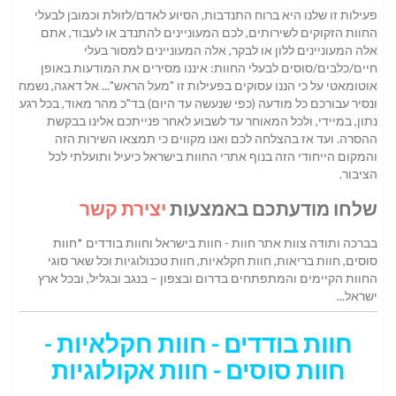
פעילות זו שלנו היא ברוח התנדבות, הסיוע לאדם/לזולת וכמובן לבעלי
החוות הזקוקים לשירותים, לכם המעוניינים להתנדב או לעבוד, אתם
אלה המעוניינים ללון או לבקר, אלה המעוניינים למסור בעלי
חיים/כלבים/סוסים לבעלי החוות: איננו מסירים את המודעות באופן
אוטומאטי על כי הננו עסוקים בפעילות זו "מעל הראש"... אל דאגה, נשמח
ונסיר עבורכם כל מודעה (כפי שנעשה עד היום) בד"כ מהר מאוד, בכל רגע
נתון, במיידי, ולכל המאוחר עד לשבוע לאחר פנייתכם אלינו בבקשת
ההסרה. ועד אז בהצלחה לכם ואנו מקווים כי תמצאו השירות הזה
והמקום הייחודי הזה בנוף אתרי החוות בישראל כיעיל ותועלתי לכל
הציבור.
שלחו מודעתכם באמצעות
יצירת קשר
בברכה ותודה צוות אתר חוות - חוות בישראל וחוות בודדים *חוות
סוסים, חוות בריאות, חוות חקלאיות, חוות טכנולוגיות וכל שאר סוגי
החוות הקיימים והמתפתחים בדרום ובצפון – בנגב ובגליל, ובכל ארץ
ישראל...
חוות בודדים - חוות חקלאיות -
חוות סוסים - חוות אקולוגיות