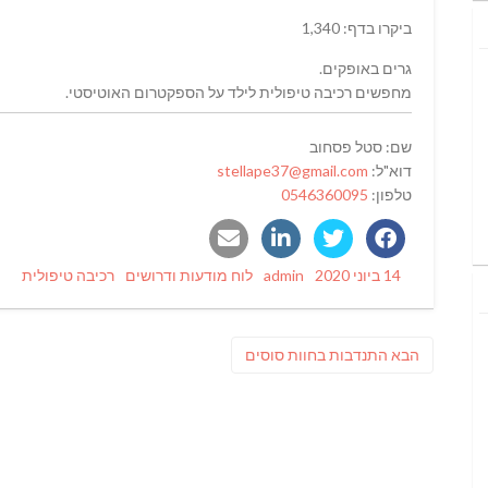
ביקרו בדף: 1,340
גרים באופקים.
מחפשים רכיבה טיפולית לילד על הספקטרום האוטיסטי.
שם: סטל פסחוב
דוא"ל:
stellape37@gmail.com
טלפון:
0546360095
Tags
Categories
Author
Posted
14 ביוני 2020
admin
לוח מודעות ודרושים
רכיבה טיפולית
on
ניווט
פוסט
הבא
התנדבות בחוות סוסים
הבא: