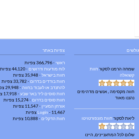
גולשים
צפיות באתר
ראשי
- 366,796 צפיות
שמחה הרמנו
לסקור
חוות
לוח מודעות ודרושים
- 44,120 צפיות
קשואלה
חוות בישראל
- 35,948 צפיות
חוות בודדים בדרום
- 33,782 צפיות
להתנדב או לעבוד בחווה
- 29,948 צפיות
חווה מקסימה , אנשים מדהימים
חוות סוסים ליד באר שבע
- 17,918 צפיות
נהננו מאוד
חוות סוסים בדרום
- 15,274 צפיות
אורחן המעיין
- 11,547 צפיות
- 11,467 צפיות
Login
ליאת
לסקור
חוות מונפורטויטו
חוות הדקלים
- 10,888 צפיות
שלום לכל המתעניינים, היינו