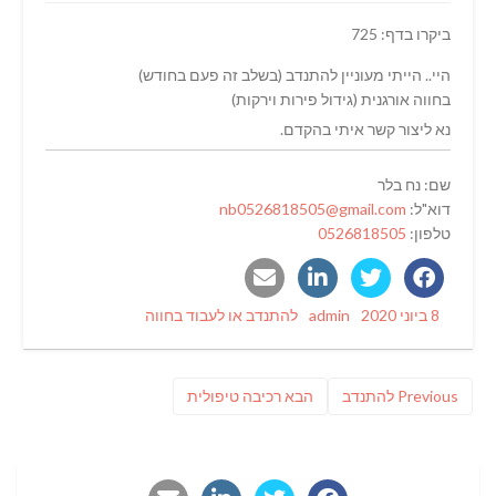
ביקרו בדף: 725
היי.. הייתי מעוניין להתנדב (בשלב זה פעם בחודש)
בחווה אורגנית (גידול פירות וירקות)
נא ליצור קשר איתי בהקדם.
שם: נח בלר
דוא"ל:
nb0526818505@gmail.com
טלפון:
0526818505
Categories
Author
Posted
8 ביוני 2020
admin
להתנדב או לעבוד בחווה
on
ניווט
Previous
פוסט
Previous
להתנדב
הבא
רכיבה טיפולית
post:
הבא: