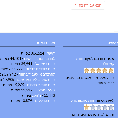
ניווט
פוסט
הבא
עבודה בחווה
הבא:
גולשים
צפיות באתר
ראשי
- 366,524 צפיות
שמחה הרמנו
לסקור
חוות
לוח מודעות ודרושים
- 44,101 צפיות
קשואלה
חוות בישראל
- 35,941 צפיות
חוות בודדים בדרום
- 33,772 צפיות
להתנדב או לעבוד בחווה
- 29,942 צפיות
חווה מקסימה , אנשים מדהימים
חוות סוסים ליד באר שבע
- 17,905 צפיות
נהננו מאוד
חוות סוסים בדרום
- 15,265 צפיות
אורחן המעיין
- 11,537 צפיות
- 11,443 צפיות
Login
ליאת
לסקור
חוות מונפורטויטו
חוות הדקלים
- 10,879 צפיות
שלום לכל המתעניינים, היינו