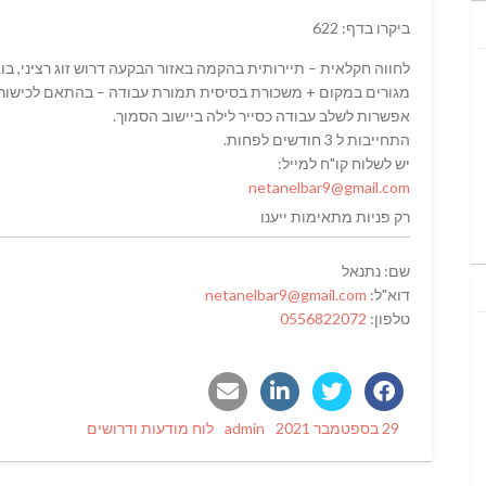
ביקרו בדף: 622
לחווה חקלאית – תיירותית בהקמה באזור הבקעה דרוש זוג רציני, בוג
מגורים במקום + משכורת בסיסית תמורת עבודה – בהתאם לכישורי
אפשרות לשלב עבודה כסייר לילה ביישוב הסמוך.
התחייבות ל 3 חודשים לפחות.
יש לשלוח קו"ח למייל:
netanelbar9@gmail.com
רק פניות מתאימות ייענו
שם: נתנאל
דוא"ל:
netanelbar9@gmail.com
טלפון:
0556822072
Categories
Author
Posted
29 בספטמבר 2021
admin
לוח מודעות ודרושים
on