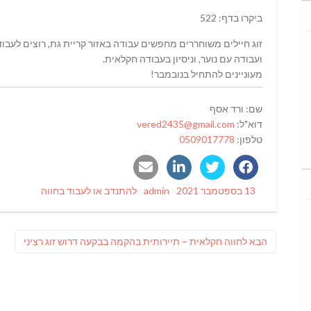
ביקרו בדף: 522
זוג חיילים משוחררים מחפשים עבודה באזור קריית גת, רוצים לעבוד
ועבודה עם נוער, וניסיון בעבודה חקלאית.
מעוניינים להתחיל בנובמבר!
שם: ורד אסף
דוא"ל:
vered2435@gmail.com
טלפון:
0509017778
Categories
Author
Posted
13 בספטמבר 2021
admin
להתנדב או לעבוד בחווה
on
ניווט
פוסט
הבא
לחווה חקלאית – תיירותית בהקמה בבקעה דרוש זוג רציני
הבא: