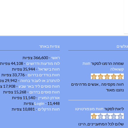
גולשים
צפיות באתר
ראשי
- 366,600 צפיות
שמחה הרמנו
לסקור
חוות
לוח מודעות ודרושים
- 44,108 צפיות
קשואלה
חוות בישראל
- 35,944 צפיות
חוות בודדים בדרום
- 33,776 צפיות
להתנדב או לעבוד בחווה
- 29,942 צפיות
חווה מקסימה , אנשים מדהימים
חוות סוסים ליד באר שבע
- 17,908 צפיות
נהננו מאוד
חוות סוסים בדרום
- 15,268 צפיות
אורחן המעיין
- 11,540 צפיות
- 11,448 צפיות
Login
ליאת
לסקור
חוות מונפורטויטו
חוות הדקלים
- 10,881 צפיות
שלום לכל המתעניינים, היינו