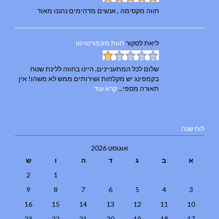
חווה מקסימה , אנשים מדהימים נהננו מאוד
ליאת
לסקור
חוות מונפורטויטו
שלום לכל המתעניינים, היינו בחווה ללינת שטח
בקמפינג יש מקלחות ושירותים ממש לא משהו! אין
תאורה מספי...
קרא עוד
לוח שנה
אוגוסט 2026
א
ב
ג
ד
ה
ו
ש
2
1
9
8
7
6
5
4
3
16
15
14
13
12
11
10
23
22
21
20
19
18
17