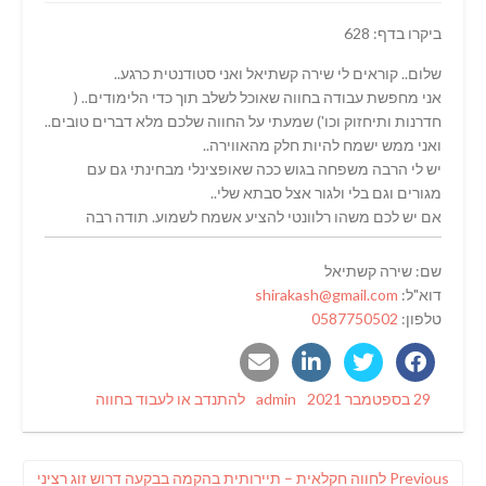
ביקרו בדף: 628
שלום.. קוראים לי שירה קשתיאל ואני סטודנטית כרגע..
אני מחפשת עבודה בחווה שאוכל לשלב תוך כדי הלימודים.. (
חדרנות ותיחזוק וכו') שמעתי על החווה שלכם מלא דברים טובים..
ואני ממש ישמח להיות חלק מהאווירה..
יש לי הרבה משפחה בגוש ככה שאופצינלי מבחינתי גם עם
מגורים וגם בלי ולגור אצל סבתא שלי..
אם יש לכם משהו רלוונטי להציע אשמח לשמוע. תודה רבה
שם: שירה קשתיאל
דוא"ל:
shirakash@gmail.com
טלפון:
0587750502
Categories
Author
Posted
29 בספטמבר 2021
admin
להתנדב או לעבוד בחווה
on
ניווט
Previous
Previous
לחווה חקלאית – תיירותית בהקמה בבקעה דרוש זוג רציני