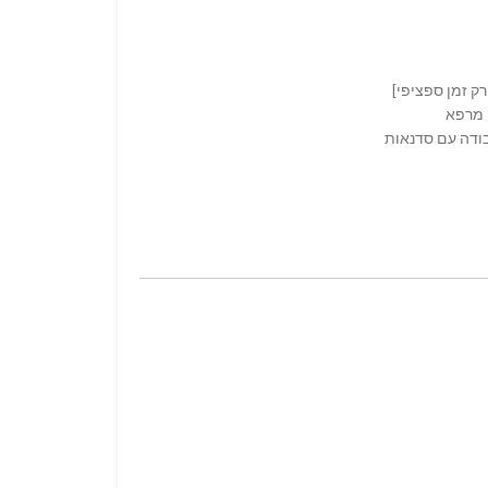
ק זמן ספציפי]
י מרפא
בודה עם סדנאות