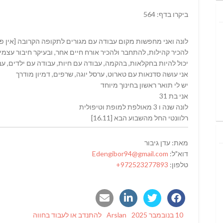
ביקרו בדף: 564
לונה ואני מחפשות מקום עבודה עם מגורים לתקופה הקרובה [אין פר
להכיר קהילות, להתחבר ולהכיר אורח חיים אחר, ובעיקר חיבור עצמ
יכול להיות בחקלאות, בהקמה, עבודה עם חיות, עבודה עם ילדים, ע
אני עושה סדנאות עם טארוט, ערסל יוגה, שרפים, דמיון מודרך
יש לי תואר ראשון בחינוך מיוחד
אני בת 31
לונה שנה ו 3 מאולפת למופת וטיפולית
רלוונטי החל מהשבוע הבא [16.11]
מאת: עדן גיבור
דוא"ל:
Edengibor94@gmail.com
טלפון:
972523277893+
Categories
Author
Posted
10 בנובמבר 2025
Arslan
להתנדב או לעבוד בחווה