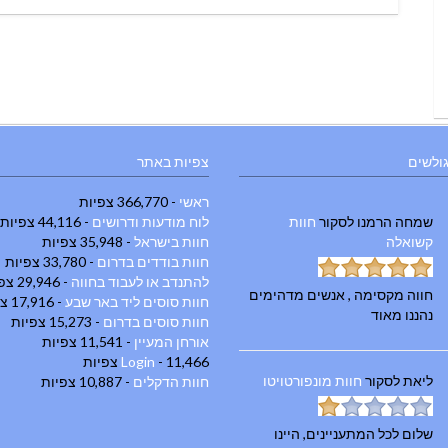
on
ניווט
גולשים
צפיות באתר
ראשי
- 366,770 צפיות
שמחה הרמנו
לסקור
חוות
לוח מודעות ודרושים
- 44,116 צפיות
קשואלה
חוות בישראל
- 35,948 צפיות
חוות בודדים בדרום
- 33,780 צפיות
להתנדב או לעבוד בחווה
- 29,946 צפיות
חווה מקסימה , אנשים מדהימים
חוות סוסים ליד באר שבע
- 17,916 צפיות
נהננו מאוד
חוות סוסים בדרום
- 15,273 צפיות
אורחן המעיין
- 11,541 צפיות
- 11,466 צפיות
Login
ליאת
לסקור
חוות מונפורטויטו
חוות הדקלים
- 10,887 צפיות
שלום לכל המתעניינים, היינו