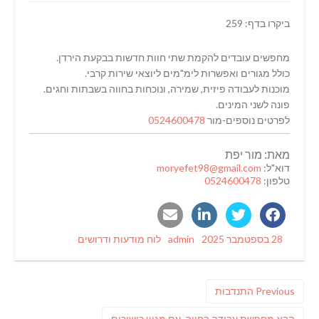
ביקרו בדף: 259
מחפשים עובדים להקמת שתי חוות חדשות בבקעת הירדן.
כולל מגורים ואפשרות לימ"מים ליוצאי שירות קרבי.
מוכנות לעבודה פיזית, שמירה, ונוכחות בחווה בשבתות וחגים.
פונה לשני המינים.
לפרטים נוספים-מור
0524600478
מאת: מור יפת
דוא"ל:
moryefet98@gmail.com
טלפון:
0524600478
Categories
Author
Posted
28 בספטמבר 2025
admin
לוח מודעות ודרושים
on
ניווט
Previous
Previous
התנדבות
post:
פוסט
הבא
מחפשת עבודה בחווה, עם מגוון כישורים