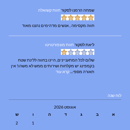
שמחה הרמנו
לסקור
חוות קשואלה
חווה מקסימה , אנשים מדהימים נהננו מאוד
ליאת
לסקור
חוות מונפורטויטו
שלום לכל המתעניינים, היינו בחווה ללינת שטח
בקמפינג יש מקלחות ושירותים ממש לא משהו! אין
תאורה מספי...
קרא עוד
לוח שנה
אוגוסט 2026
א
ב
ג
ד
ה
ו
ש
2
1