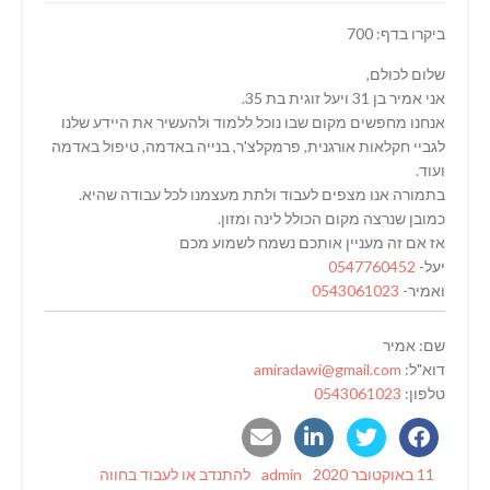
ביקרו בדף: 700
שלום לכולם,
אני אמיר בן 31 ויעל זוגית בת 35.
אנחנו מחפשים מקום שבו נוכל ללמוד ולהעשיר את היידע שלנו
לגביי חקלאות אורגנית, פרמקלצ'ר, בנייה באדמה, טיפול באדמה
ועוד.
בתמורה אנו מצפים לעבוד ולתת מעצמנו לכל עבודה שהיא.
כמובן שנרצה מקום הכולל לינה ומזון.
אז אם זה מעניין אותכם נשמח לשמוע מכם
יעל-
0547760452
ואמיר-
0543061023
שם: אמיר
דוא"ל:
amiradawi@gmail.com
טלפון:
0543061023
Categories
Author
Posted
11 באוקטובר 2020
admin
להתנדב או לעבוד בחווה