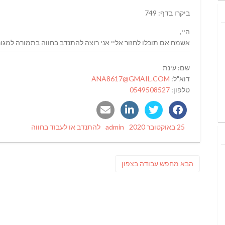
ביקרו בדף: 749
היי,
אשמח אם תוכלו לחזור אליי אני רוצה להתנדב בחווה בתמורה למגורי
שם: עינת
דוא"ל:
ANA8617@GMAIL.COM
טלפון:
0549508527
Categories
Author
Posted
25 באוקטובר 2020
admin
להתנדב או לעבוד בחווה
on
ניווט
פוסט
הבא
מחפש עבודה בצפון
הבא: