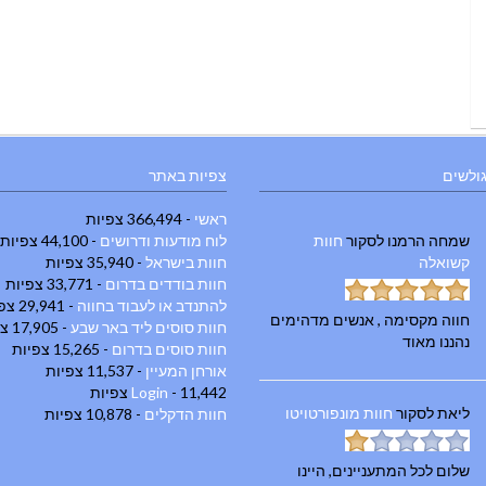
גולשים
צפיות באתר
ראשי
- 366,494 צפיות
שמחה הרמנו
לסקור
חוות
לוח מודעות ודרושים
- 44,100 צפיות
קשואלה
חוות בישראל
- 35,940 צפיות
חוות בודדים בדרום
- 33,771 צפיות
להתנדב או לעבוד בחווה
- 29,941 צפיות
חווה מקסימה , אנשים מדהימים
חוות סוסים ליד באר שבע
- 17,905 צפיות
נהננו מאוד
חוות סוסים בדרום
- 15,265 צפיות
אורחן המעיין
- 11,537 צפיות
- 11,442 צפיות
Login
ליאת
לסקור
חוות מונפורטויטו
חוות הדקלים
- 10,878 צפיות
שלום לכל המתעניינים, היינו