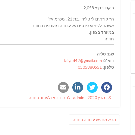
ביקרו בדף: 2,058
היי קוראים לי טליה , בת 21,. מכרמיאל
אשמח לשמוע פרטים על עבודה מועדפת בחוות
במיוחד בצפון.
תודה.
שם: טליה
דוא"ל:
talyad42@gmail.com
טלפון:
0505880551
Categories
Author
Posted
3 במרץ 2020
admin
להתנדב או לעבוד בחווה
on
ניווט
פוסט
הבא
מחפש עבודה בחווה
הבא: