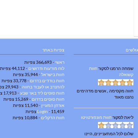
גולשים
צפיות באתר
ראשי
- 366,693 צפיות
שמחה הרמנו
לסקור
חוות
לוח מודעות ודרושים
- 44,112 צפיות
קשואלה
חוות בישראל
- 35,944 צפיות
חוות בודדים בדרום
- 33,778 צפיות
להתנדב או לעבוד בחווה
- 29,943 צפיות
חווה מקסימה , אנשים מדהימים
חוות סוסים ליד באר שבע
- 17,913 צפיות
נהננו מאוד
חוות סוסים בדרום
- 15,269 צפיות
אורחן המעיין
- 11,540 צפיות
- 11,459 צפיות
Login
ליאת
לסקור
חוות מונפורטויטו
חוות הדקלים
- 10,884 צפיות
שלום לכל המתעניינים, היינו