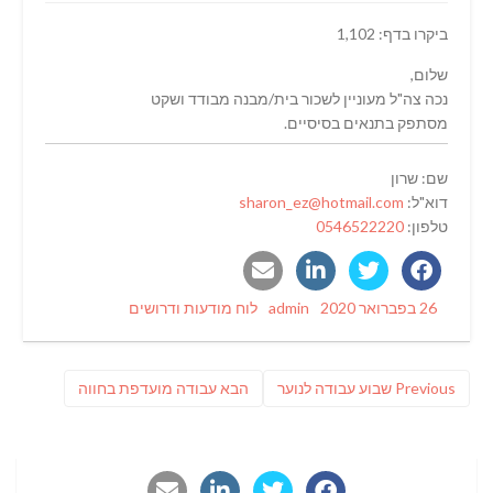
ביקרו בדף: 1,102
שלום,
נכה צה"ל מעוניין לשכור בית/מבנה מבודד ושקט
מסתפק בתנאים בסיסיים.
שם: שרון
דוא"ל:
sharon_ez@hotmail.com
טלפון:
0546522220
Categories
Author
Posted
26 בפברואר 2020
admin
לוח מודעות ודרושים
on
ניווט
Previous
פוסט
Previous
שבוע עבודה לנוער
הבא
עבודה מועדפת בחווה
post:
הבא: