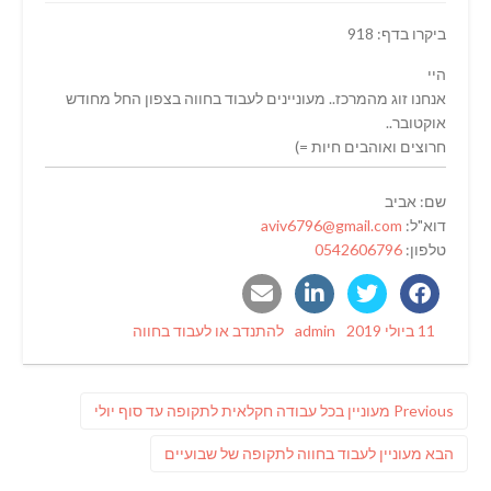
ביקרו בדף: 918
היי
אנחנו זוג מהמרכז.. מעוניינים לעבוד בחווה בצפון החל מחודש
אוקטובר..
חרוצים ואוהבים חיות =)
שם: אביב
דוא"ל:
aviv6796@gmail.com
טלפון:
0542606796
Categories
Author
Posted
11 ביולי 2019
admin
להתנדב או לעבוד בחווה
on
ניווט
Previous
Previous
מעוניין בכל עבודה חקלאית לתקופה עד סוף יולי
post:
פוסט
הבא
מעוניין לעבוד בחווה לתקופה של שבועיים
הבא: