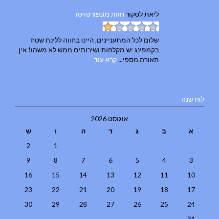
ליאת
לסקור
חוות מונפורטויטו
שלום לכל המתעניינים, היינו בחווה ללינת שטח
בקמפינג יש מקלחות ושירותים ממש לא משהו! אין
תאורה מספי...
קרא עוד
לוח שנה
אוגוסט 2026
א
ב
ג
ד
ה
ו
ש
2
1
9
8
7
6
5
4
3
16
15
14
13
12
11
10
23
22
21
20
19
18
17
30
29
28
27
26
25
24
31