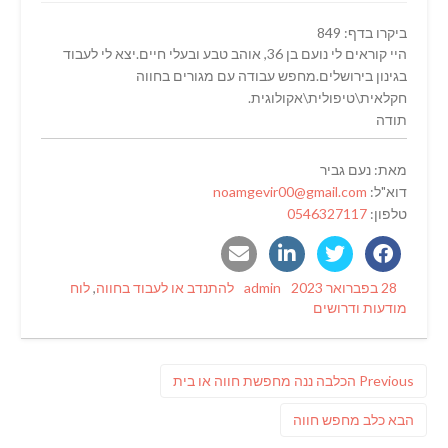
ביקרו בדף: 849
היי קוראים לי נועם בן 36, אוהב טבע ובעלי חיים.יצא לי לעבוד
בגינון בירושלים.מחפש עבודה עם מגורים בחווה
חקלאית\טיפולית\אקולוגית.
תודה
מאת: נעם גביר
דוא"ל:
noamgevir00@gmail.com
טלפון:
0546327117
Categories
Author
Posted
28 בפברואר 2023
admin
להתנדב או לעבוד בחווה
,
לוח
on
מודעות ודרושים
ניווט
Previous
Previous
הכלבה ננה מחפשת חווה או בית
post:
פוסט
הבא
כלב מחפש חווה
הבא: