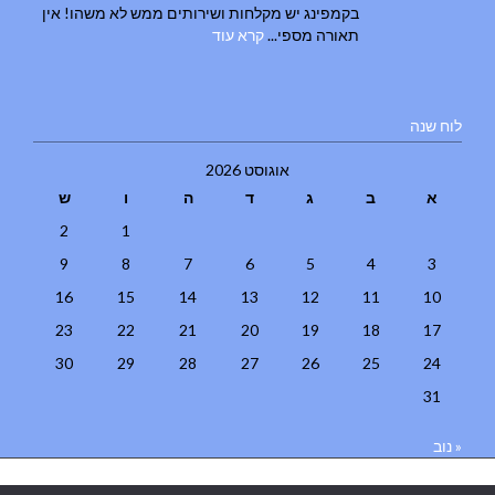
בקמפינג יש מקלחות ושירותים ממש לא משהו! אין
תאורה מספי...
קרא עוד
לוח שנה
אוגוסט 2026
א
ב
ג
ד
ה
ו
ש
2
1
9
8
7
6
5
4
3
16
15
14
13
12
11
10
23
22
21
20
19
18
17
30
29
28
27
26
25
24
31
« נוב
בניית אתרים
|
בניית אתרים באר שבע
|
בניית אתרים בבאר שבע
|
קידום