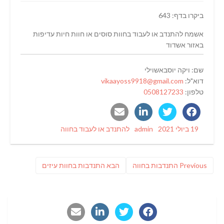
ביקרו בדף: 643
אשמח להתנדב או לעבוד בחוות סוסים או חוות חיות עדיפות
באזור אשדוד
שם: ויקה יוסבאשוילי
דוא"ל:
vikaayoss9918@gmail.com
טלפון:
0508127233
Categories
Author
Posted
19 ביולי 2021
admin
להתנדב או לעבוד בחווה
on
ניווט
Previous
פוסט
Previous
התנדבות בחווה
הבא
התנדבות בחוות עיזים
post:
הבא: