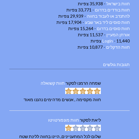
חוות בישראל
- 35,938 צפיות
חוות בודדים בדרום
- 33,771 צפיות
להתנדב או לעבוד בחווה
- 29,939 צפיות
חוות סוסים ליד באר שבע
- 17,904 צפיות
חוות סוסים בדרום
- 15,264 צפיות
אורחן המעיין
- 11,537 צפיות
- 11,440 צפיות
Login
חוות הדקלים
- 10,877 צפיות
תגובות גולשים
שמחה הרמנו
לסקור
חוות קשואלה
חווה מקסימה , אנשים מדהימים נהננו מאוד
ליאת
לסקור
חוות מונפורטויטו
שלום לכל המתעניינים, היינו בחווה ללינת שטח