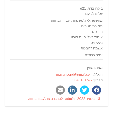
ביקרו בדף: 621
שלום לכולם
מחפשת לי ולמשפחתי עבודה בחווה
תמורת מגורים
חרוצים
אוהבי בעלי חיים וטבע
בעלי ניסיון
אשמח להצעות
ימים ברוכים
מאת: מעין
דוא"ל:
mayansend@gmail.com
טלפון:
0548181692
Categories
Author
Posted
18 בינואר 2022
admin
להתנדב או לעבוד בחווה
on
ניווט