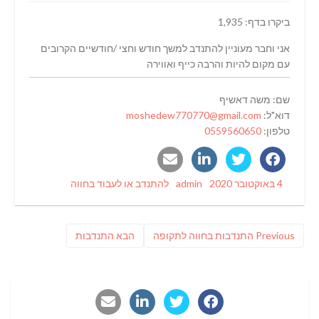
ביקרו בדף: 1,935
אני וחבר מעוניין להתנדב למשך חודש וחצי /חודשיים הקרובים
עם מקום להיות והרבה כייף ואווירה
שם: משה דאשיף
דוא"ל:
moshedew770770@gmail.com
טלפון:
0559560650
Categories
Author
Posted
4 באוקטובר 2020
admin
להתנדב או לעבוד בחווה
on
ניווט
Previous
פוסט
Previous
התנדבות בחווה לתקופה
הבא
התנדבות
post:
הבא: