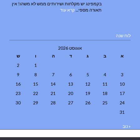
בקמפינג יש מקלחות ושירותים ממש לא משהו! אין
תאורה מספי...
קרא עוד
לוח שנה
אוגוסט 2026
א
ב
ג
ד
ה
ו
ש
2
1
9
8
7
6
5
4
3
16
15
14
13
12
11
10
23
22
21
20
19
18
17
30
29
28
27
26
25
24
31
« נוב
בניית אתרים
|
בניית אתרים באר שבע
|
בניית אתרים בבאר שבע
|
קידום