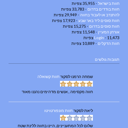
חוות בישראל
- 35,955 צפיות
חוות בודדים בדרום
- 33,783 צפיות
להתנדב או לעבוד בחווה
- 29,949 צפיות
חוות סוסים ליד באר שבע
- 17,923 צפיות
חוות סוסים בדרום
- 15,275 צפיות
אורחן המעיין
- 11,548 צפיות
- 11,473 צפיות
Login
חוות הדקלים
- 10,889 צפיות
תגובות גולשים
שמחה הרמנו
לסקור
חוות קשואלה
חווה מקסימה , אנשים מדהימים נהננו מאוד
ליאת
לסקור
חוות מונפורטויטו
שלום לכל המתעניינים, היינו בחווה ללינת שטח