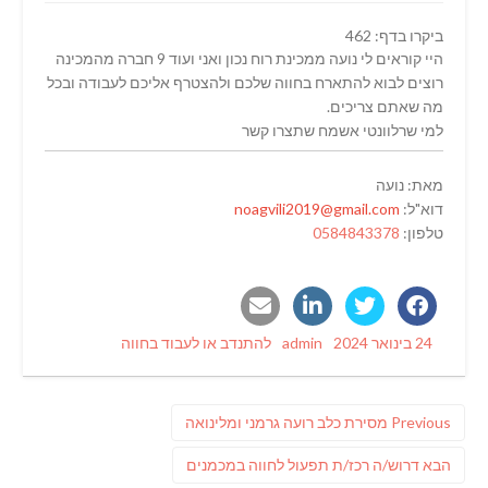
ביקרו בדף: 462
היי קוראים לי נועה ממכינת רוח נכון ואני ועוד 9 חברה מהמכינה
רוצים לבוא להתארח בחווה שלכם ולהצטרף אליכם לעבודה ובכל
מה שאתם צריכים.
למי שרלוונטי אשמח שתצרו קשר
מאת: נועה
דוא"ל:
noagvili2019@gmail.com
טלפון:
0584843378
Categories
Author
Posted
24 בינואר 2024
admin
להתנדב או לעבוד בחווה
on
ניווט
Previous
Previous
מסירת כלב רועה גרמני ומלינואה
post:
פוסט
הבא
דרוש/ה רכז/ת תפעול לחווה במכמנים
הבא: