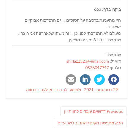
ביקרו בדף: 663
היי מתענינת ברכיבה על הסוסים .. וגם התנדבות אם קיים
אצלכם ..
מעולם לא התנדבתי לפני כן .. וזה משהו שלאחרונה אני רוצה ..
שמי שירן בת 31 מקרית מוצקין.
שם: שירן
דוא"ל:
shirlaz2323@gmail.com
טלפון:
0526047747
Categories
Author
Posted
29 בספטמבר 2021
admin
להתנדב או לעבוד בחווה
on
ניווט
Previous
Previous
דרושים עובדים לחוות יין
post:
פוסט
הבא
מחפשת מקום להתנדב לשבועיים
הבא: