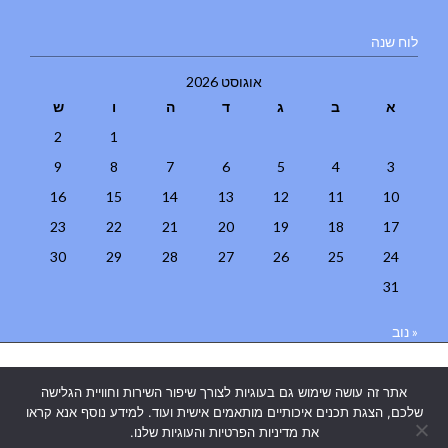
לוח שנה
אוגוסט 2026
א
ב
ג
ד
ה
ו
ש
2
1
9
8
7
6
5
4
3
16
15
14
13
12
11
10
23
22
21
20
19
18
17
30
29
28
27
26
25
24
31
« נוב
בניית אתרים
|
בניית אתרים באר שבע
|
בניית אתרים בבאר שבע
|
קידום
אתר זה עושה שימוש גם בעוגיות לצורך שיפור השירות וחוויית הגלישה
אתרים בבאר שבע
|
שלכם, הצגת תכנים איכותיים מותאמים אישית ועוד. למידע נוסף אנא קראו
את מדיניות הפרטיות והעוגיות שלנו.