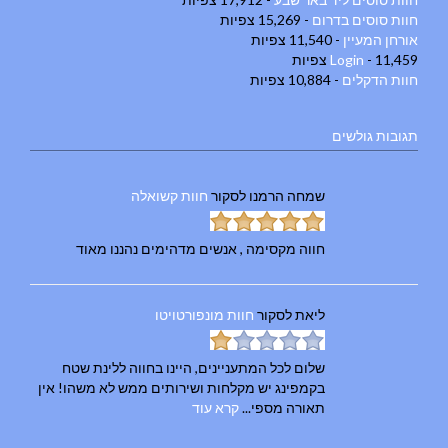
חוות סוסים בדרום
- 15,269 צפיות
אורחן המעיין
- 11,540 צפיות
- 11,459 צפיות
Login
חוות הדקלים
- 10,884 צפיות
תגובות גולשים
שמחה הרמנו
לסקור
חוות קשואלה
חווה מקסימה , אנשים מדהימים נהננו מאוד
ליאת
לסקור
חוות מונפורטויטו
שלום לכל המתעניינים, היינו בחווה ללינת שטח
בקמפינג יש מקלחות ושירותים ממש לא משהו! אין
תאורה מספי...
קרא עוד