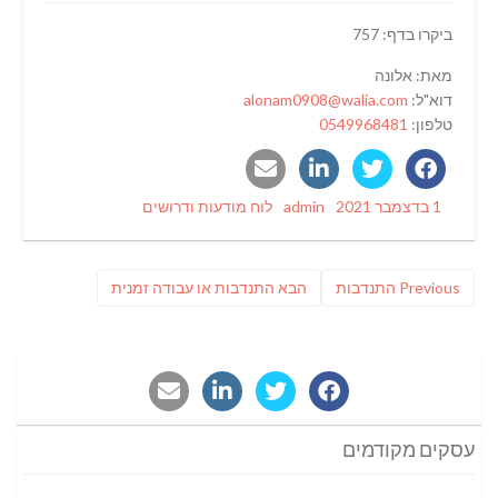
ביקרו בדף: 757
מאת: אלונה
דוא"ל:
alonam0908@walia.com
טלפון:
0549968481
Categories
Author
Posted
1 בדצמבר 2021
admin
לוח מודעות ודרושים
on
ניווט
Previous
פוסט
Previous
התנדבות
הבא
התנדבות או עבודה זמנית
post:
הבא:
עסקים מקודמים