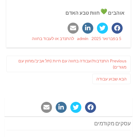
אוהבים
חוות טבע האדם
Categories
Author
Posted
5 בפברואר 2025
admin
להתנדב או לעבוד בחווה
on
ניווט
Previous
Previous
התנדבות/עבודה בחווה עם חיות (תל אביב/מחוץ עם
post:
מגורים)
פוסט
הבא
שבוע עבודה
הבא:
עסקים מקודמים