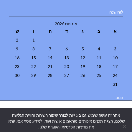
לוח שנה
אוגוסט 2026
א
ב
ג
ד
ה
ו
ש
2
1
9
8
7
6
5
4
3
16
15
14
13
12
11
10
23
22
21
20
19
18
17
30
29
28
27
26
25
24
31
« נוב
בניית אתרים
|
בניית אתרים באר שבע
|
בניית אתרים בבאר שבע
|
קידום
אתר זה עושה שימוש גם בעוגיות לצורך שיפור השירות וחוויית הגלישה
אתרים בבאר שבע
|
שלכם, הצגת תכנים איכותיים מותאמים אישית ועוד. למידע נוסף אנא קראו
את מדיניות הפרטיות והעוגיות שלנו.