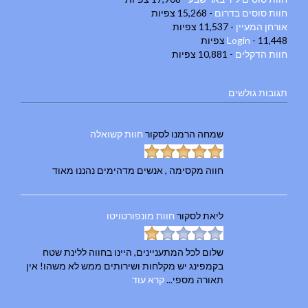
חוות סוסים בדרום
- 15,268 צפיות
אורחן המעיין
- 11,537 צפיות
- 11,448 צפיות
Login
חוות הדקלים
- 10,881 צפיות
תגובות גולשים
שמחה הרמנו
לסקור
חוות קשואלה
חווה מקסימה , אנשים מדהימים נהננו מאוד
ליאת
לסקור
חוות מונפורטויטו
שלום לכל המתעניינים, היינו בחווה ללינת שטח
בקמפינג יש מקלחות ושירותים ממש לא משהו! אין
תאורה מספי...
קרא עוד