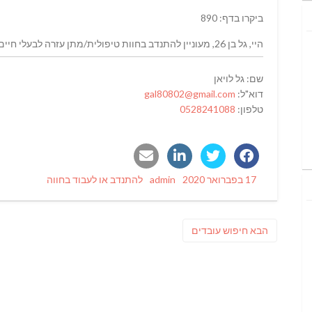
ביקרו בדף: 890
היי, גל בן 26, מעוניין להתנדב בחוות טיפולית/מתן עזרה לבעלי חיים לתקופה קצרה בתמורה למגורים.
שם: גל לויאן
דוא"ל:
gal80802@gmail.com
טלפון:
0528241088
Categories
Author
Posted
17 בפברואר 2020
admin
להתנדב או לעבוד בחווה
on
ניווט
פוסט
הבא
חיפוש עובדים
הבא: