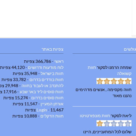
גולשים
צפיות באתר
ראשי
- 366,786 צפיות
שמחה הרמנו
לסקור
חוות
לוח מודעות ודרושים
- 44,120 צפיות
קשואלה
חוות בישראל
- 35,948 צפיות
חוות בודדים בדרום
- 33,782 צפיות
להתנדב או לעבוד בחווה
- 29,948 צפיות
חווה מקסימה , אנשים מדהימים
חוות סוסים ליד באר שבע
- 17,916 צפיות
נהננו מאוד
חוות סוסים בדרום
- 15,274 צפיות
אורחן המעיין
- 11,547 צפיות
- 11,467 צפיות
Login
ליאת
לסקור
חוות מונפורטויטו
חוות הדקלים
- 10,888 צפיות
שלום לכל המתעניינים, היינו