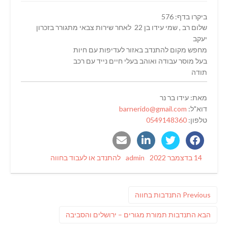
ביקרו בדף: 576
שלום רב , שמי עידו בן 22 לאחר שירות צבאי מתגורר בזכרון
יעקב
מחפש מקום להתנדב באזור לעדיפות עם חיות
בעל מוסר עבודה ואוהב בעלי חיים נייד עם רכב
תודה
מאת: עידו בר נר
דוא"ל:
barnerido@gmail.com
טלפון:
0549148360
Categories
Author
Posted
14 בדצמבר 2022
admin
להתנדב או לעבוד בחווה
on
ניווט
Previous
Previous
התנדבות בחווה
post:
פוסט
הבא
התנדבות תמורת מגורים – ירושלים והסביבה
הבא: