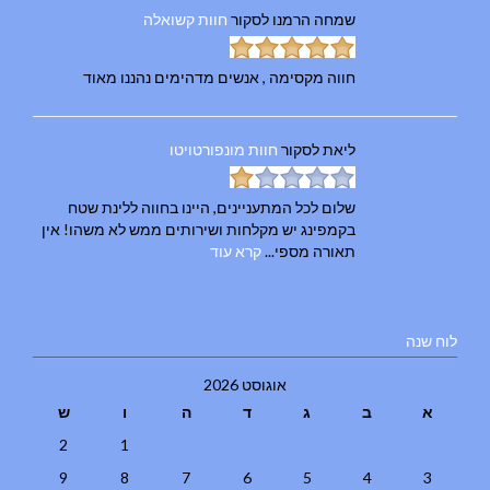
שמחה הרמנו
לסקור
חוות קשואלה
חווה מקסימה , אנשים מדהימים נהננו מאוד
ליאת
לסקור
חוות מונפורטויטו
שלום לכל המתעניינים, היינו בחווה ללינת שטח
בקמפינג יש מקלחות ושירותים ממש לא משהו! אין
תאורה מספי...
קרא עוד
לוח שנה
אוגוסט 2026
א
ב
ג
ד
ה
ו
ש
2
1
9
8
7
6
5
4
3