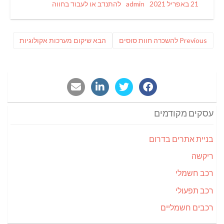
Categories
Author
Posted
21 באפריל 2021
admin
להתנדב או לעבוד בחווה
on
ניווט
Previous
פוסט
Previous
להשכרה חוות סוסים
הבא
שיקום מערכות אקולוגיות
post:
הבא:
עסקים מקודמים
בניית אתרים בדרום
ריקשה
רכב חשמלי
רכב תפעולי
רכבים חשמליים