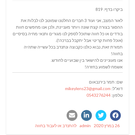
ביקרו בדף: 819
לאור המצב, אני ועוד 3 חברים החלטנו שמוטב לנו לבלות את
ההסגר בצורה קצת שונה ויותר מעניינת, ולכן אנו מחפשים חוות
בודדים או כל חווה שתוכל לספק לנו מגורים ותנאי מחיה בסיסיים
(אוכל פחות קריטי אבל יתקבל בברכה!).
תמורת זאת, נבוא כולנו כקבוצה ונתנדב בכל עשייה שתהיה
בחווה!
אנו מעוניינים להישאר בין שבועיים לחודש.
אשמח לשמוע בחזרה!
שם: תמר בירנבאום
דוא"ל:
mikeylens23@gmail.com
טלפון:
0543276244
Categories
Author
Posted
26 במרץ 2020
admin
להתנדב או לעבוד בחווה
on