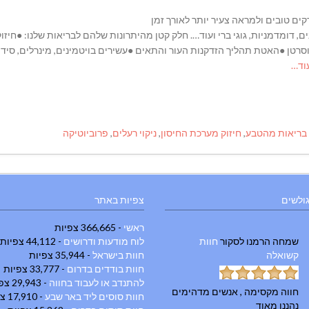
ים טובים ולמראה צעיר יותר לאורך זמן
ים, דומדמניות, גוגי ברי ועוד…. חלק קטן מהיתרונות שלהם לבריאות שלנו: ●חיז
טן ●האטת תהליך הזדקנות העור והתאים ●עשירים בויטמינים, מינרלים, סידן, מ
וד…
בריאות מהטבע
,
חיזוק מערכת החיסון
,
ניקוי רעלים
,
פרוביוטיקה
גולשים
צפיות באתר
ראשי
- 366,665 צפיות
שמחה הרמנו
לסקור
חוות
לוח מודעות ודרושים
- 44,112 צפיות
קשואלה
חוות בישראל
- 35,944 צפיות
חוות בודדים בדרום
- 33,777 צפיות
להתנדב או לעבוד בחווה
- 29,943 צפיות
חווה מקסימה , אנשים מדהימים
חוות סוסים ליד באר שבע
- 17,910 צפיות
נהננו מאוד