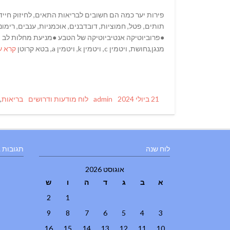
פירות יער כמה הם חשובים לבריאות התאים, לחיזוק חיידק
תותים, פטל, חמוציות, דובדבנים, אוכמניות, ענבים, רימונ
●פרוביוטיקה אנטיביוטיקה של הטבע ●מניעת מחלות לב וסר
מנגן,נחושת, ויטמין c, ויטמין k, ויטמין a, בטא קרוטן
קרא ע
Tags
Categories
Author
Posted
21 ביולי 2024
admin
לוח מודעות ודרושים
בריאות
,
on
לוח שנה
תגובות 
אוגוסט 2026
א
ב
ג
ד
ה
ו
ש
2
1
9
8
7
6
5
4
3
16
15
14
13
12
11
10