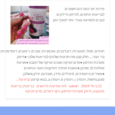
פירות יער כמה הם חשובים
לבריאות התאים, לחיזוק חיידקים
טובים ולמראה צעיר יותר לאורך זמן
תותים, פטל, חמוציות, דובדבנים, אוכמניות, ענבים, רימונים, דומדמניות, גוגי
ברי ועוד…. חלק קטן מהיתרונות שלהם לבריאות שלנו: ●חיזוק
מערכת החיסון ●פרוביוטיקה אנטיביוטיקה של הטבע ●מניעת
מחלות לב וסרטן ●האטת תהליך הזדקנות העור והתאים
●עשירים בויטמינים, מינרלים, סידן, מגנזיום, זרחן,אשלגן,
מנגן,נחושת, ויטמין c, ויטמין k, ויטמין a, בטא קרוטן
קרא עוד…
Tags
Categories
Author
Posted
21 ביולי 2024
admin
לוח מודעות ודרושים
בריאות
,
בריאות
on
מהטבע
,
חיזוק מערכת החיסון
,
ניקוי רעלים
,
פרוביוטיקה