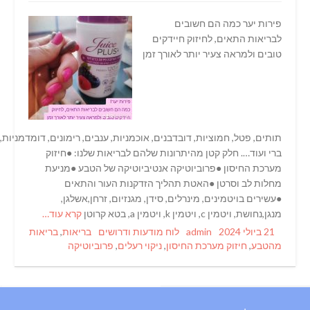
פירות יער כמה הם חשובים
לבריאות התאים, לחיזוק חיידקים
טובים ולמראה צעיר יותר לאורך זמן
תותים, פטל, חמוציות, דובדבנים, אוכמניות, ענבים, רימונים, דומדמניות, גוגי
ברי ועוד…. חלק קטן מהיתרונות שלהם לבריאות שלנו: ●חיזוק
מערכת החיסון ●פרוביוטיקה אנטיביוטיקה של הטבע ●מניעת
מחלות לב וסרטן ●האטת תהליך הזדקנות העור והתאים
●עשירים בויטמינים, מינרלים, סידן, מגנזיום, זרחן,אשלגן,
מנגן,נחושת, ויטמין c, ויטמין k, ויטמין a, בטא קרוטן
קרא עוד…
Tags
Categories
Author
Posted
21 ביולי 2024
admin
לוח מודעות ודרושים
בריאות
,
בריאות
on
מהטבע
,
חיזוק מערכת החיסון
,
ניקוי רעלים
,
פרוביוטיקה