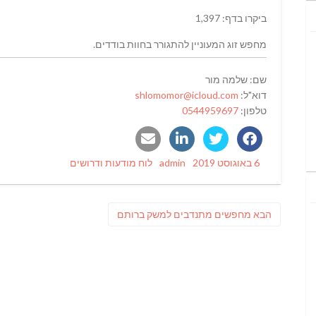
ביקרו בדף: 1,397
מחפש זוג המעוניין להתגורר בחוות בודדים.
שם: שלמה מור
דוא"ל:
shlomomor@icloud.com
טלפון:
0544959697
Categories
Author
Posted
6 באוגוסט 2019
admin
לוח מודעות ודרושים
on
ניווט
פוסט
הבא
מחפשים מתנדבים למשק ברותם
הבא: