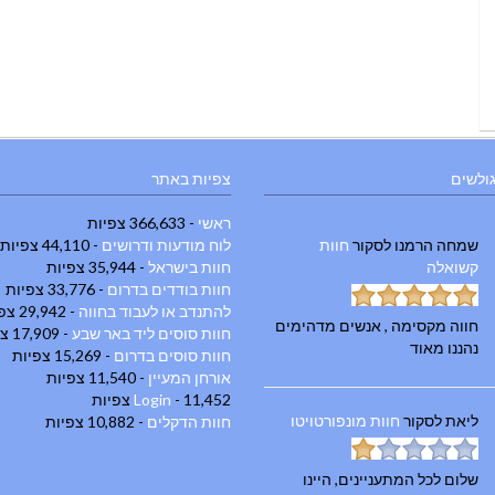
גולשים
צפיות באתר
ראשי
- 366,633 צפיות
שמחה הרמנו
לסקור
חוות
לוח מודעות ודרושים
- 44,110 צפיות
קשואלה
חוות בישראל
- 35,944 צפיות
חוות בודדים בדרום
- 33,776 צפיות
להתנדב או לעבוד בחווה
- 29,942 צפיות
חווה מקסימה , אנשים מדהימים
חוות סוסים ליד באר שבע
- 17,909 צפיות
נהננו מאוד
חוות סוסים בדרום
- 15,269 צפיות
אורחן המעיין
- 11,540 צפיות
- 11,452 צפיות
Login
ליאת
לסקור
חוות מונפורטויטו
חוות הדקלים
- 10,882 צפיות
שלום לכל המתעניינים, היינו