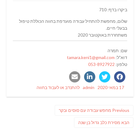
ביקרו בדף: 710
שלום, מחפשת להתחיל עבודה מועדפת בחווה הכוללת טיפול
בבעלי חיים.
משתחררת באוקטובר 2020
שם: תמרה
דוא"ל:
tamara.keni1@gmail.com
טלפון:
053-8927922
Categories
Author
Posted
17 במאי 2020
admin
להתנדב או לעבוד בחווה
on
ניווט
Previous
Previous
מחפש עבודה עם סוסים ובקר
post:
פוסט
הבא
מסירת כלב גדול בן שנה
הבא: