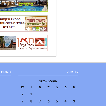
לוח שנה
תגובות 
אוגוסט 2026
א
ב
ג
ד
ה
ו
ש
2
1
9
8
7
6
5
4
3