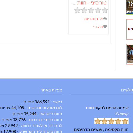
טור סיני – חוות נופש אורגנית
אין חוות דעת
מועדף
גולשים
צפיות באתר
ראשי
- 366,591 צפיות
שמחה הרמנו
לסקור
חוות
לוח מודעות ודרושים
- 44,108 צפיות
קשואלה
חוות בישראל
- 35,944 צפיות
חוות בודדים בדרום
- 33,776 צפיות
להתנדב או לעבוד בחווה
- 29,942 צפיות
חווה מקסימה , אנשים מדהימים
חוות סוסים ליד באר שבע
- 17,908 צפיות