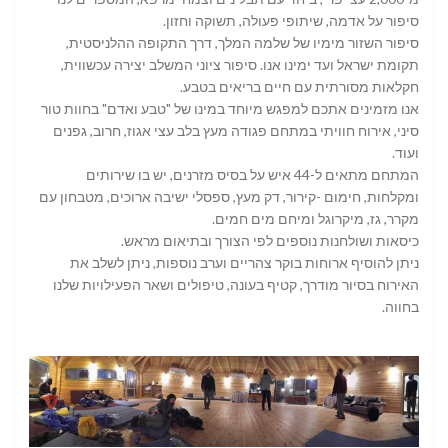
סיפור על אדמה, שיתופי פעולה, תשוקה וחזון.
סיפור השזור מימיו של שלמה המלך, דרך התקופה ההלניסטית,
תקומת ישראל ועד ימינו אנו. סיפור ציוני המשלב יצירה עכשווית,
חקלאות מסורתית עם חיים בריאים בטבע.
אנו מזמינים אתכם למפגש מיוחד במינו של "טבע ואדם" בחוות טור
סיני, אירוח חוויתי במתחם פגודה מעץ בלב עצי אגוז, חרוב, גפנים
ועוד.
המתחם מתאים ל-44 איש על בסיס מזרנים, יש בו שירותים
ומקלחות, חימום -קירור, דק מעץ, ספסלי ישיבה ארוכים, מטבחון עם
מקרר, גז, מיקרוגל ומיחם מים חמים.
כיסאות ושולחנות נוספים לפי הצורך ובתיאום מראש.
ניתן להוסיף ארוחות בוקר צהריים וערב נוספות, ניתן לשלב את
האירוח בסיור מודרך, קטיף בעונה, טיפולים ושאר הפעילויות שלנו
בחווה.