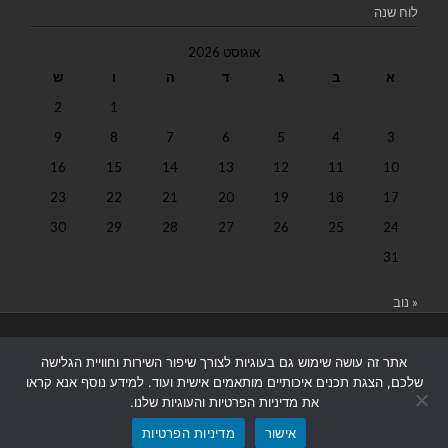
לוח שנה
אוגוסט 2026
א
ב
ג
ד
ה
ו
ש
2
1
9
8
7
6
5
4
3
16
15
14
13
12
11
10
23
22
21
20
19
18
17
30
29
28
27
26
25
24
31
« נוב
בניית אתרים
|
בניית אתרים באר שבע
|
בניית אתרים בבאר שבע
|
קידום
אתר זה עושה שימוש גם בעוגיות לצורך שיפור השירות וחוויית הגלישה
אתרים בבאר שבע
|
שלכם, הצגת תכנים איכותיים מותאמים אישית ועוד. למידע נוסף אנא קראו
את מדיניות הפרטיות והעוגיות שלנו.
אישור
מדיניות הפרטיות