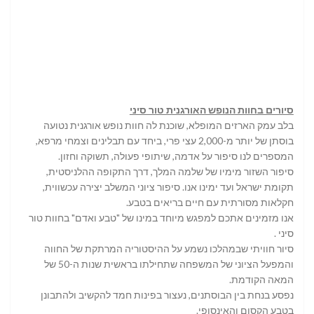
סיורים בחוות הנופש האורגנית טור סיני
בלב עמק הארזים המופלא, שוכנת לה חוות נופש אורגנית נטועה
בוסתן של יותר מ-2,000 עצי פרי, ביחד עם תבלינים וצמחי מרפא,
המספרים לנו סיפור על אדמה, שיתופי פעולה, תשוקה וחזון.
סיפור השזור מימיו של שלמה המלך, דרך התקופה ההלניסטית,
תקומת ישראל ועד ימינו אנו. סיפור ציוני המשלב יצירה עכשווית,
חקלאות מסורתית עם חיים בריאים בטבע.
אנו מזמינים אתכם למפגש מיוחד במינו של "טבע ואדם" בחוות טור
סיני .
סיור חוויתי שבמהלכו נשמע על ההיסטוריה המרתקת של החווה
והמפעל הציוני של המשפחה שתחילתו בראשית שנות ה-50 של
המאה הקודמת.
נפסע בנחת בין הבוסתנים, נעצור בפינות חמד להקשיב ולהתבונן
בטבע הקסום והאינסופי.