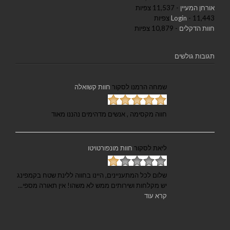
אורחן המעיין
- 11,537 צפיות
- 11,443 צפיות
Login
חוות הדקלים
- 10,879 צפיות
תגובות גולשים
שמחה הרמנו
לסקור
חוות קשואלה
חווה מקסימה , אנשים מדהימים נהננו מאוד
ליאת
לסקור
חוות מונפורטויטו
שלום לכל המתעניינים, היינו בחווה ללינת שטח בקמפינג
יש מקלחות ושירותים ממש לא משהו! אין תאורה מספי...
קרא עוד