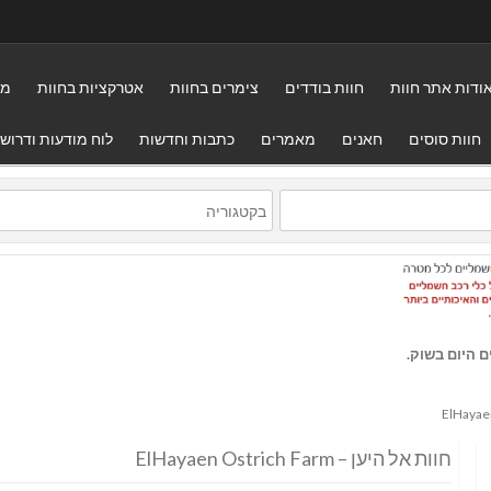
ודות אתר חוות
חוות בודדים
צימרים בחוות
אטרקציות בחוות
מס
חוות סוסים
חאנים
מאמרים
כתבות וחדשות
לוח מודעות ודרוש
ם היום בשוק.
חוות אל היען – ElHayaen Ostrich Farm