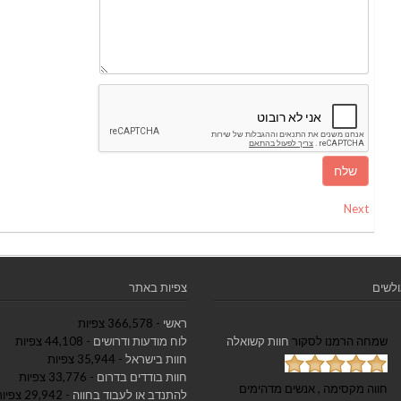
Next
ולשים
צפיות באתר
ראשי
- 366,578 צפיות
שמחה הרמנו
לסקור
חוות קשואלה
לוח מודעות ודרושים
- 44,108 צפיות
חוות בישראל
- 35,944 צפיות
חוות בודדים בדרום
- 33,776 צפיות
חווה מקסימה , אנשים מדהימים
להתנדב או לעבוד בחווה
- 29,942 צפיות