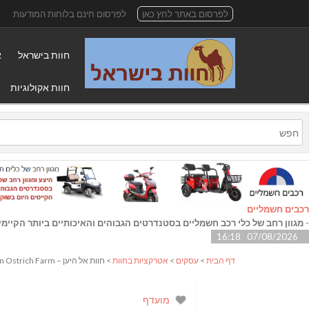
לפרסום באתר לחץ כאן
לפרסום חינם בלוחות המודעות
חוות בישראל
א
חוות אקולוגיות
רכבים חשמליים
-
מגוון רחב של כלי רכב חשמליים בסטנדרטים הגבוהים והאיכותיים ביותר הקיימי
07/08/2026 16:18
דף הבית
>
עסקים
>
אטרקציות בחוות
> חוות אל היען – ElHayaen Ostrich Farm
מועדף