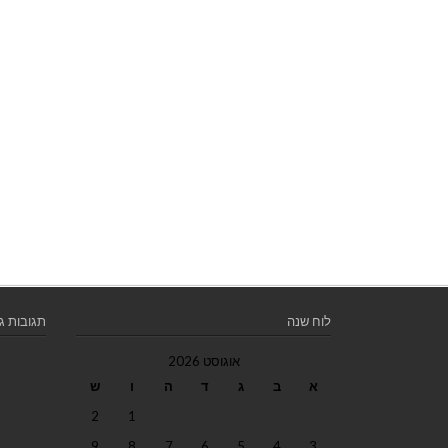
לוח שנה
תגובות ג
אוגוסט 2026
א
ב
ג
ד
ה
ו
ש
2
1
9
8
7
6
5
4
3