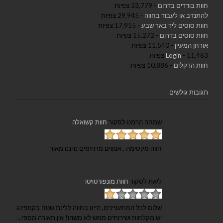
חוות בודדים בדרום
- 33,779 צפיות
להתנדב או לעבוד בחווה
- 29,945 צפיות
חוות סוסים ליד באר שבע
- 17,915 צפיות
חוות סוסים בדרום
- 15,272 צפיות
אורחן המעיין
- 11,540 צפיות
- 11,463 צפיות
Login
חוות הדקלים
- 10,886 צפיות
תגובות גולשים
שמחה הרמנו
לסקור
חוות קשואלה
חווה מקסימה , אנשים מדהימים נהננו מאוד
ליאת
לסקור
חוות מונפורטויטו
שלום לכל המתעניינים, היינו בחווה ללינת שטח בקמפינג
יש מקלחות ושירותים ממש לא משהו! אין תאורה מספי...