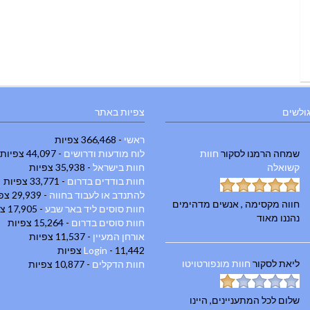
גולשים
צפיות באתר
ראשי
- 366,468 צפיות
שמחה הרמנו
לסקור
חוות
לוח מודעות ודרושים
- 44,097 צפיות
קשואלה
חוות בישראל
- 35,938 צפיות
חוות בודדים בדרום
- 33,771 צפיות
להתנדב או לעבוד בחווה
- 29,939 צפיות
חווה מקסימה , אנשים מדהימים
חוות סוסים ליד באר שבע
- 17,905 צפיות
נהננו מאוד
חוות סוסים בדרום
- 15,264 צפיות
אורחן המעיין
- 11,537 צפיות
- 11,442 צפיות
Login
ליאת
לסקור
חוות מונפורטויטו
חוות הדקלים
- 10,877 צפיות
שלום לכל המתעניינים, היינו