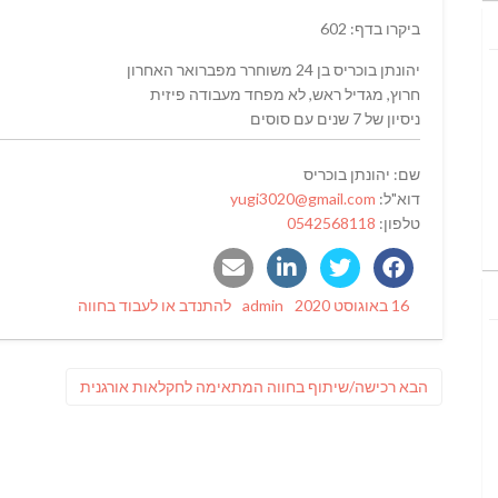
ביקרו בדף: 602
יהונתן בוכריס בן 24 משוחרר מפברואר האחרון
חרוץ, מגדיל ראש, לא מפחד מעבודה פיזית
ניסיון של 7 שנים עם סוסים
שם: ‫יהונתן בוכריס‬‎
דוא"ל:
yugi3020@gmail.com
טלפון:
0542568118
Categories
Author
Posted
16 באוגוסט 2020
admin
להתנדב או לעבוד בחווה
on
ניווט
פוסט
הבא
רכישה/שיתוף בחווה המתאימה לחקלאות אורגנית
הבא: