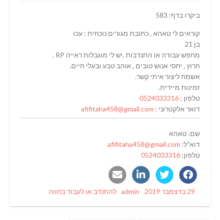
ביקרו בדף: 583
קוראים לי טאהא , כתובת מגורים נוכחית : עכו
בן 21
מחפש עבודה או התנדבות ,יש לי מוגבלות ראייה RP .
חרוץ , יחסי אנוש טובים , אוהב טבע ובעלי חיים.
אשמח ליצור איתי קשר.
זמינות מיידית.
טלפון :
0524033316
דואר אלקטרוני :
afifitaha458@gmail.com
שם: טאהא
דוא"ל:
afifitaha458@gmail.com
טלפון:
0524033316
Categories
Author
Posted
29 בדצמבר 2019
admin
להתנדב או לעבוד בחווה
on
ניווט