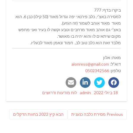
ביקרו בדף: 777
למסירה באצ'י, כלב פירנאי יפה וגדול מאוד (50 קילו) כבן 6. הוא
מאוד מאוד אוהב לשמור (זה הגזע).
באצ'י גם אוהב מאוד מרחבים וטבע וקשה לו בעיר ואני מחפש
מקום שיתאים לו והוא יהיה בו מאושר.
מלבד זאת הוא כלב טוב לב, חמוד ונאמן מאוד לבעליו.
מאת: אלון
דוא"ל:
alonress@gmail.com
טלפון:
0502342566
Categories
Author
Posted
18 ביולי 2022
admin
לוח מודעות ודרושים
on
ניווט
Previous
פוסט
Previous
מסירת כלבה כנענית
הבא
קיץ 2022 בחוות הדקלים
post:
הבא: