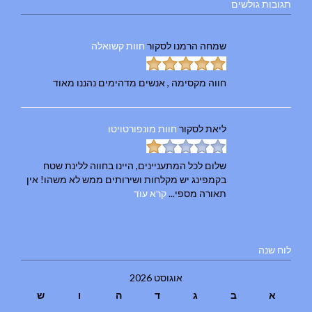
תגובות גולשים
שמחה הרמנו
לסקור
חוות קשואלה
חווה מקסימה , אנשים מדהימים נהננו מאוד
ליאת
לסקור
חוות מונפורטויטו
שלום לכל המתעניינים, היינו בחווה ללינת שטח
בקמפינג יש מקלחות ושירותים ממש לא משהו! אין
תאורה מספי...
קרא עוד
לוח שנה
אוגוסט 2026
א
ב
ג
ד
ה
ו
ש