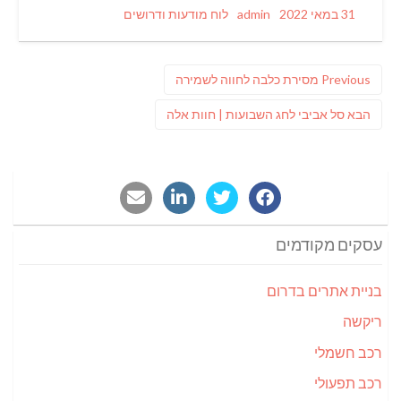
Categories
Author
Posted
31 במאי 2022
admin
לוח מודעות ודרושים
on
ניווט
Previous
Previous
מסירת כלבה לחווה לשמירה
post:
פוסט
הבא
סל אביבי לחג השבועות | חוות אלה
הבא:
עסקים מקודמים
בניית אתרים בדרום
ריקשה
רכב חשמלי
רכב תפעולי