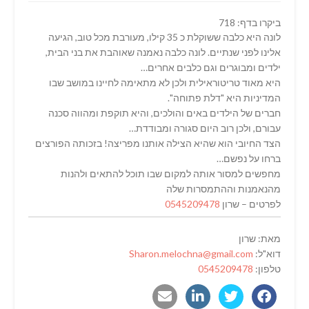
ביקרו בדף: 718
לונה היא כלבה ששוקלת כ 35 קילו, מעורבת מכל טוב, הגיעה
אלינו לפני שנתיים. לונה כלבה נאמנה שאוהבת את בני הבית,
ילדים ומבוגרים וגם כלבים אחרים…
היא מאוד טריטוראילית ולכן לא מתאימה לחיינו במושב שבו
המדיניות היא "דלת פתוחה".
חברים של הילדים באים והולכים, והיא תוקפת ומהווה סכנה
עבורם, ולכן רוב היום סגורה ומבודדת…
הצד החיובי הוא שהיא הצילה אותנו מפריצה! בזכותה הפורצים
ברחו על נפשם…
מחפשים למסור אותה למקום שבו תוכל להתאים ולהנות
מהנאמנות וההתמסרות שלה
לפרטים – שרון
0545209478
מאת: שרון
דוא"ל:
Sharon.melochna@gmail.com
טלפון:
0545209478