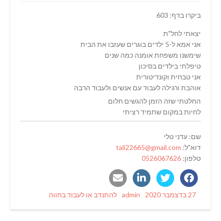
ביקרו בדף: 603
יצאתי לחל"ת
אני אמא ל-5 ילדים בוגרים שעזבו את הבית
שימשנו משפחת אומנה כמה שנים
טיפלתי בילדים בסיכון
אני טבחית וקונדיטורית
אוהבת ורגילה לעבוד עם אנשים ולעבוד הרבה
החלטתי שזה הזמן להגשים חלום
לחיות במקום שתמיד רציתי
שם: עדני טלי
דוא"ל:
tali22665@gmail.com
טלפון:
0526067626
Categories
Author
Posted
27 בדצמבר 2020
admin
להתנדב או לעבוד בחווה
on