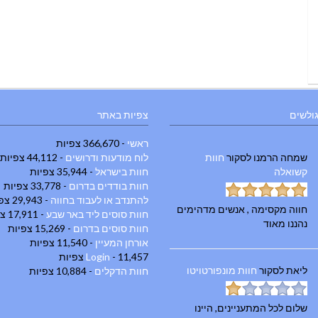
גולשים
צפיות באתר
ראשי
- 366,670 צפיות
שמחה הרמנו
לסקור
חוות
לוח מודעות ודרושים
- 44,112 צפיות
קשואלה
חוות בישראל
- 35,944 צפיות
חוות בודדים בדרום
- 33,778 צפיות
להתנדב או לעבוד בחווה
- 29,943 צפיות
חווה מקסימה , אנשים מדהימים
חוות סוסים ליד באר שבע
- 17,911 צפיות
נהננו מאוד
חוות סוסים בדרום
- 15,269 צפיות
אורחן המעיין
- 11,540 צפיות
- 11,457 צפיות
Login
ליאת
לסקור
חוות מונפורטויטו
חוות הדקלים
- 10,884 צפיות
שלום לכל המתעניינים, היינו