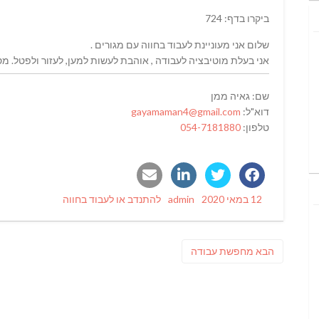
ביקרו בדף: 724
שלום אני מעוניינת לעבוד בחווה עם מגורים .
אני בעלת מוטיבציה לעבודה , אוהבת לעשות למען, לעזור ולפטל. מס
שם: גאיה ממן
דוא"ל:
gayamaman4@gmail.com
טלפון:
054-7181880
Categories
Author
Posted
12 במאי 2020
admin
להתנדב או לעבוד בחווה
on
ניווט
פוסט
הבא
מחפשת עבודה
הבא: