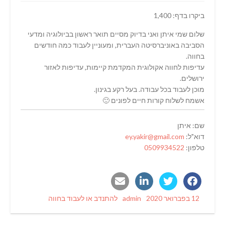
ביקרו בדף: 1,400
שלום שמי איתן ואני בדיוק מסיים תואר ראשון בביולוגיה ומדעי
הסביבה באוניברסיטה העברית, ומעוניין לעבוד כמה חודשים
בחווה.
עדיפות לחווה אקולוגית המקדמת קיימות, עדיפות לאזור
ירושלים.
מוכן לעבוד בכל עבודה. בעל רקע בגינון.
אשמח לשלוח קורות חיים לפונים 🙂
שם: איתן
דוא"ל:
ey.yakir@gmail.com
טלפון:
0509934522
Categories
Author
Posted
12 בפברואר 2020
admin
להתנדב או לעבוד בחווה
on