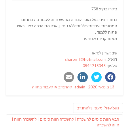
ביקרו בדף: 758
בחור רציני בעל מוסר עבודה מחפש חווה לעבוד בה בתחום
המסגרות ועבדות כלליות ללא ניסיון, אבל הם הרבה רצון וראש
פתוח ללמוד .
מאזור קריות או חיפה
שם: שרון לנדאו
דוא"ל:
sharon_ll@hotmail.com
טלפון:
0544715345
Categories
Author
Posted
13 בינואר 2020
admin
להתנדב או לעבוד בחווה
on
ניווט
Previous
Previous
מעוניין להתנדב
post:
פוסט
הבא
חוות סוסים להשכרה | להשכרה חוות סוסים | להשכרה חווה |
הבא:
חווה להשכרה