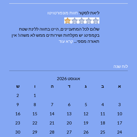
ליאת
לסקור
חוות מונפורטויטו
שלום לכל המתעניינים, היינו בחווה ללינת שטח
בקמפינג יש מקלחות ושירותים ממש לא משהו! אין
תאורה מספי...
קרא עוד
לוח שנה
אוגוסט 2026
א
ב
ג
ד
ה
ו
ש
2
1
9
8
7
6
5
4
3
16
15
14
13
12
11
10
23
22
21
20
19
18
17
30
29
28
27
26
25
24