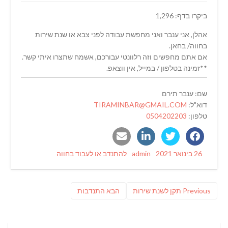
ביקרו בדף: 1,296
אהלן, אני ענבר ואני מחפשת עבודה לפני צבא או שנת שירות
בחווה/ בחאן.
אם אתם מחפשים וזה רלוונטי עבורכם, אשמח שתצרו איתי קשר.
**זמינה בטלפון / במייל, אין ווצאפ.
שם: ענבר תירם
דוא"ל:
TIRAMINBAR@GMAIL.COM
טלפון:
0504202203
Categories
Author
Posted
26 בינואר 2021
admin
להתנדב או לעבוד בחווה
on
ניווט
Previous
פוסט
Previous
תקן לשנת שירות
הבא
התנדבות
post:
הבא: