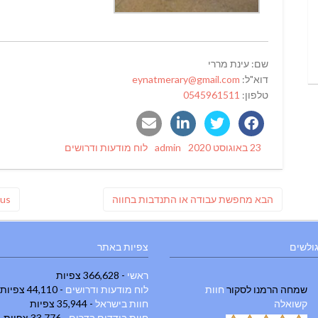
שם: עינת מררי
דוא"ל:
eynatmerary@gmail.com
טלפון:
0545961511
Categories
Author
Posted
23 באוגוסט 2020
admin
לוח מודעות ודרושים
on
ניווט
פוסט
הבא
מחפשת עבודה או התנדבות בחווה
ous
הבא:
גולשים
צפיות באתר
ראשי
- 366,628 צפיות
שמחה הרמנו
לסקור
חוות
לוח מודעות ודרושים
- 44,110 צפיות
קשואלה
חוות בישראל
- 35,944 צפיות
חוות בודדים בדרום
- 33,776 צפיות