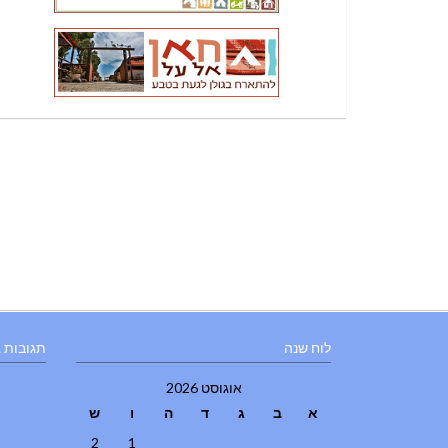
לוח שנה
תגובות 
אוגוסט 2026
א
ב
ג
ד
ה
ו
ש
2
1