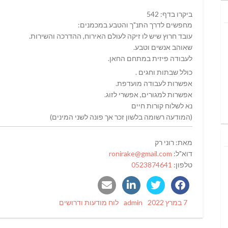
ביקרו בדף: 542
מחפשים לדרך התנ"ך והטבע במכמנים:
עובד חרוץ שיש לו זיקה לעולם האירוח, ההדרכה והשירות.
שאוהב אנשים וטבע.
לעבודה פיזית במתחם החאן.
כולל שבתות וחגים .
אפשרות לעבודה מועדפת.
אפשרות למגורים, אפשרי לזוג.
נא לשלוח קורות חיים
(המודעה רשומה בלשון זכר אך פונה לשני המינים)
מאת: רוני רק
דוא"ל:
ronirake@gmail.com
טלפון:
0523874641
Categories
Author
Posted
7 במרץ 2022
admin
לוח מודעות ודרושים
on