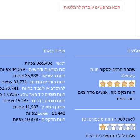
ניווט
פוסט
הבא
מחפשים עובדת להמלטות
הבא:
גולשים
צפיות באתר
ראשי
- 366,486 צפיות
שמחה הרמנו
לסקור
חוות
לוח מודעות ודרושים
- 44,099 צפיות
קשואלה
חוות בישראל
- 35,939 צפיות
חוות בודדים בדרום
- 33,771 צפיות
להתנדב או לעבוד בחווה
- 29,941 צפיות
חווה מקסימה , אנשים מדהימים
חוות סוסים ליד באר שבע
- 17,905 צפיות
נהננו מאוד
חוות סוסים בדרום
- 15,265 צפיות
אורחן המעיין
- 11,537 צפיות
- 11,442 צפיות
Login
ליאת
לסקור
חוות מונפורטויטו
חוות הדקלים
- 10,878 צפיות
שלום לכל המתעניינים, היינו