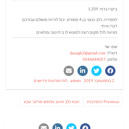
ביקרו בדף: 1,339
למסירה, כלב כנעני בן 4 מסורס, יכול להיות מושלם עבורכם
דברו איתי
מגיעה לכל מקום רוצה למצוא לו בית טוב ומתאים
שם: שר
דוא"ל:
dayagk2@gmail.com
טלפון:
0546644057
Categories
Author
Posted
2 בספטמבר 2019
admin
לוח מודעות ודרושים
on
ניווט
Previous
פוסט
Previous
התנדבות
הבא
כלב אהוב מחפש מרחבי טבע
post:
הבא: