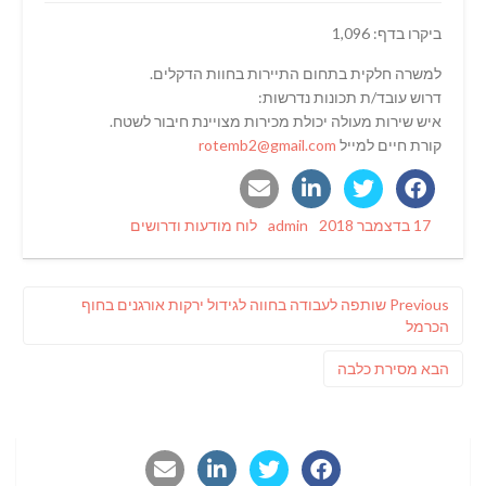
ביקרו בדף: 1,096
למשרה חלקית בתחום התיירות בחוות הדקלים.
דרוש עובד/ת תכונות נדרשות:
איש שירות מעולה יכולת מכירות מצויינת חיבור לשטח.
קורת חיים למייל
rotemb2@gmail.com
Categories
Author
Posted
17 בדצמבר 2018
admin
לוח מודעות ודרושים
on
ניווט
Previous
Previous
שותפה לעבודה בחווה לגידול ירקות אורגנים בחוף
post:
הכרמל
פוסט
הבא
מסירת כלבה
הבא: